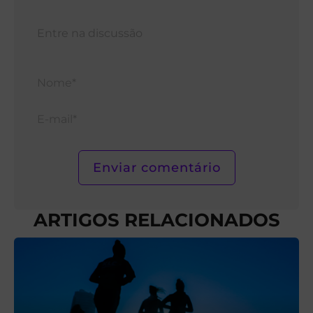
Nom
E-
mail*
ARTIGOS RELACIONADOS