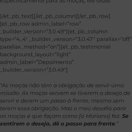
Especificamente para as moças, ele disse:
[/et_pb_text][/et_pb_column][/et_pb_row]
[et_pb_row admin_label=”row”
_builder_version=”3.0.49″][et_pb_column
type=”4_4″ _builder_version=”3.0.47″ parallax=”off”
parallax_method=”on”][et_pb_testimonial
background_layout=”light”
admin_label=”Depoimento”
_builder_version=”3.0.49″]
“As moças não têm a obrigação de servir uma
missão. As moças servem se tiverem o desejo de
servir e derem um passo à frente, mesmo sem
terem essa obrigação. Mas o meu desafio para
as moças é que façam como [a Mariana] fez.
Se
sentirem o desejo, dê o passo para frente
.”