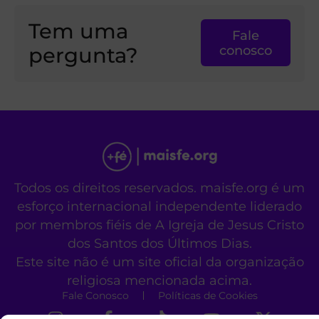
Tem uma
Fale
pergunta?
conosco
Todos os direitos reservados. maisfe.org é um
esforço internacional independente liderado
por membros fiéis de A Igreja de Jesus Cristo
dos Santos dos Últimos Dias.
Este site não é um site oficial da organização
religiosa mencionada acima.
Fale Conosco
Políticas de Cookies