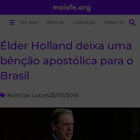
Em alta
Notícias
Inspiração
Sobre nós
Élder Holland deixa uma
bênção apostólica para o
Brasil
Notícias Locais
25/05/2016