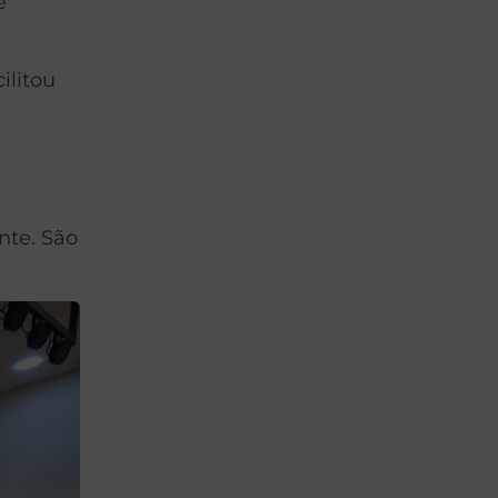
e
ilitou
nte. São