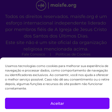
Todos os direitos reservados. maisfe.org é um
esforço internacional independente liderado
por membros fiéis de A Igreja de Jesus Cristo
dos Santos dos Últimos Dias.
Este site não é um site oficial da organização
religiosa mencionada acima.
Fale Conosco
Políticas de Cookies
Usamos tecnologias como cookies para melhorar sua experiência de
navegação e processar dados, como comportamento de navegação
ou identificadores exclusivos. Ao consentir, você nos ajuda a oferecer
o melhor serviço possível. Caso não dê seu consentimento ou o retire
depois, algumas funções e recursos do site podem não funcionar
corretamente.
Aceitar