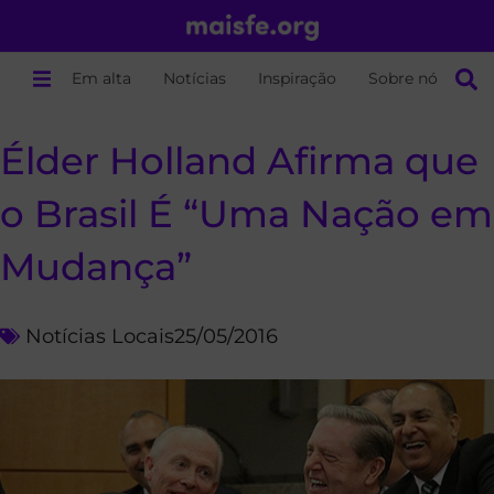
Em alta
Notícias
Inspiração
Sobre nós
Élder Holland Afirma que
o Brasil É “Uma Nação em
Mudança”
Notícias Locais
25/05/2016