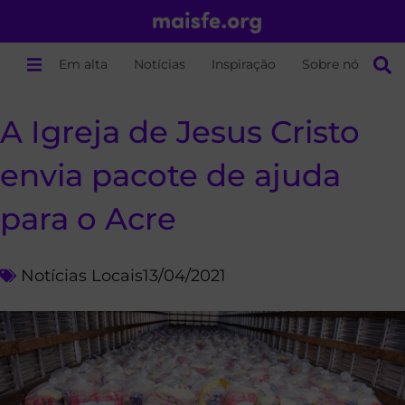
Em alta
Notícias
Inspiração
Sobre nós
A Igreja de Jesus Cristo
envia pacote de ajuda
para o Acre
Notícias Locais
13/04/2021