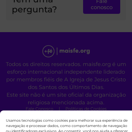
Fale
pergunta?
conosco
Todos os direitos reservados. maisfe.org é um
esforço internacional independente liderado
por membros fiéis de A Igreja de Jesus Cristo
dos Santos dos Últimos Dias.
Este site não é um site oficial da organização
religiosa mencionada acima.
Fale Conosco
Políticas de Cookies
Usamos tecnologias como cookies para melhorar sua experiência de
navegação e processar dados, como comportamento de navegação
ou identificadores exclusivos. Ao consentir, você nos ajuda a oferecer