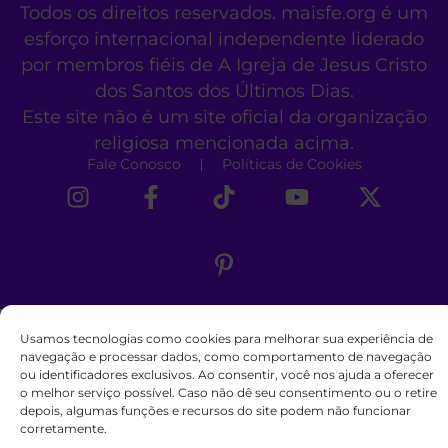
Todos os direitos reservados. maisfe.org é um
esforço internacional independente liderado
por membros fiéis de A Igreja de Jesus Cristo
dos Santos dos Últimos Dias.
Este site não é um site oficial da organização
religiosa mencionada acima.
Fale Conosco
Políticas de Cookies
Usamos tecnologias como cookies para melhorar sua experiência de
navegação e processar dados, como comportamento de navegação
ou identificadores exclusivos. Ao consentir, você nos ajuda a oferecer
o melhor serviço possível. Caso não dê seu consentimento ou o retire
depois, algumas funções e recursos do site podem não funcionar
corretamente.