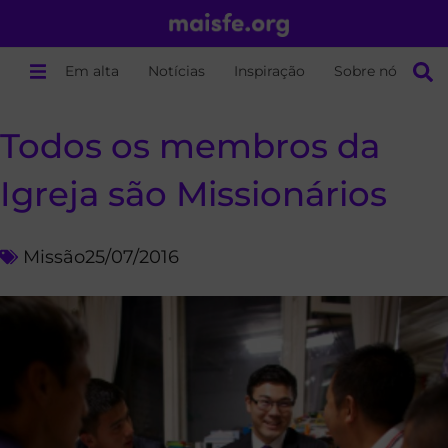
Em alta
Notícias
Inspiração
Sobre nós
Todos os membros da
Igreja são Missionários
Missão
25/07/2016