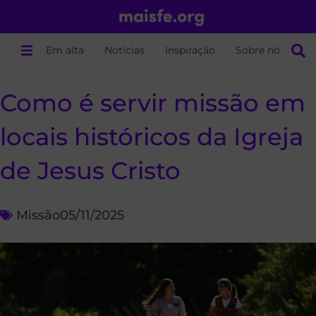
Em alta
Notícias
Inspiração
Sobre nós
Como é servir missão em
locais históricos da Igreja
de Jesus Cristo
Missão
05/11/2025