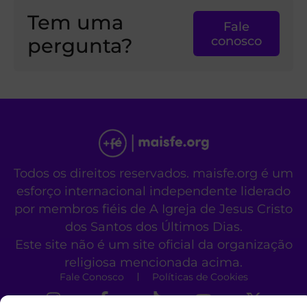
Tem uma
Fale
pergunta?
conosco
Todos os direitos reservados. maisfe.org é um
esforço internacional independente liderado
por membros fiéis de A Igreja de Jesus Cristo
dos Santos dos Últimos Dias.
Este site não é um site oficial da organização
religiosa mencionada acima.
Fale Conosco
Políticas de Cookies