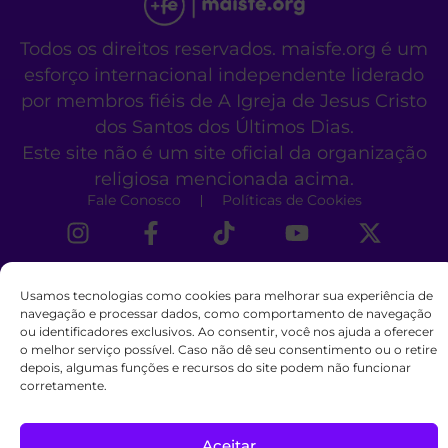
Todos os direitos reservados. maisfe.org é um
esforço internacional independente liderado
por membros fiéis de A Igreja de Jesus Cristo
dos Santos dos Últimos Dias.
Este site não é um site oficial da organização
religiosa mencionada acima.
Fale Conosco
Políticas de Cookies
Usamos tecnologias como cookies para melhorar sua experiência de
navegação e processar dados, como comportamento de navegação
ou identificadores exclusivos. Ao consentir, você nos ajuda a oferecer
o melhor serviço possível. Caso não dê seu consentimento ou o retire
depois, algumas funções e recursos do site podem não funcionar
corretamente.
Aceitar