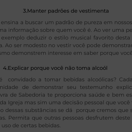
3.Manter padrões de vestimenta
os ensina a buscar um padrão de pureza em nosso
 uma informação sobre quem você é. Ao ver uma
exemplo deduzir o estilo musical favorito desta
a. Ao ser modesto no vestir você pode demonstra
mo demonstrem interesse em saber porque você
4.Explicar porque você não toma alcoól
é convidado a tomar bebidas alcoólicas? Cada
nidade de demonstrar seu testemunho expli
a de Sabedoria te proporciona saúde e bem es
a Igreja mas sim uma decisão pessoal que você f
uso dessas substâncias se dá porque cremos que 
ias. Permita que outras pessoas desfrutem dest
uso de certas bebidas.