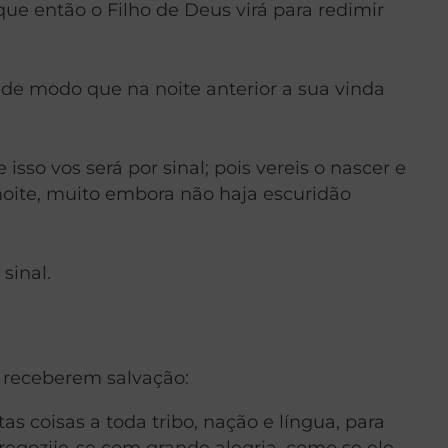
 que então o Filho de Deus virá para redimir
u, de modo que na noite anterior a sua vinda
sso vos será por sinal; pois vereis o nascer e
noite, muito embora não haja escuridão
sinal.
s receberem salvação:
s coisas a toda tribo, nação e língua, para
regozije-se com grande alegria, como se ele