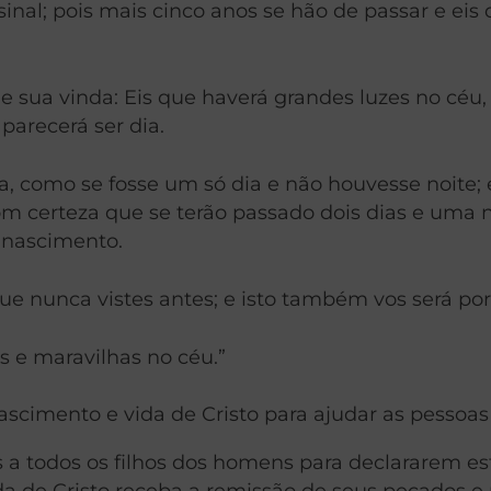
sinal; pois mais cinco anos se hão de passar e eis
o de sua vinda: Eis que haverá grandes luzes no cé
parecerá ser dia.
 como se fosse um só dia e não houvesse noite; e i
om certeza que se terão passado dois dias e uma 
u nascimento.
e nunca vistes antes; e isto também vos será por 
is e maravilhas no céu.”
scimento e vida de Cristo para ajudar as pessoa
a todos os filhos dos homens para declararem esta
da de Cristo receba a remissão de seus pecados e 