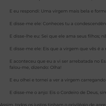
E eu respondi: Uma virgem mais bela e formo
E disse-me ele: Conheces tu a condescendên
E disse-lhe eu: Sei que ele ama seus filhos; n
E disse-me ele: Eis que a virgem que vês é a
E aconteceu que eu a vi ser arrebatada no Es
falou-me, dizendo: Olha!
E eu olhei e tornei a ver a virgem carregand
E disse-me o anjo: Eis o Cordeiro de Deus, sim, 
Assim, todos os justos tinham o privilégio de apre