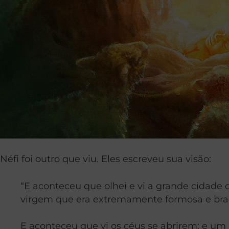
Néfi foi outro que viu. Eles escreveu sua visão:
“E aconteceu que olhei e vi a grande cidade
virgem que era extremamente formosa e bra
E aconteceu que vi os céus se abrirem; e um 