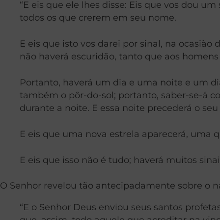
“E eis que ele lhes disse: Eis que vos dou um 
todos os que crerem em seu nome.
E eis que isto vos darei por sinal, na ocasiã
não haverá escuridão, tanto que aos homens 
Portanto, haverá um dia e uma noite e um dia,
também o pôr-do-sol; portanto, saber-se-á c
durante a noite. E essa noite precederá o se
E eis que uma nova estrela aparecerá, uma qu
E eis que isso não é tudo; haverá muitos sina
O Senhor revelou tão antecipadamente sobre o na
“E o Senhor Deus enviou seus santos profetas 
que, assim, todo aquele que acreditar na vin