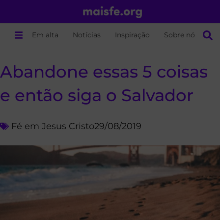
Em alta
Notícias
Inspiração
Sobre nós
Abandone essas 5 coisas
e então siga o Salvador
Fé em Jesus Cristo
29/08/2019