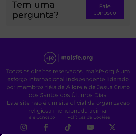
Tem uma
Fale
pergunta?
conosco
Todos os direitos reservados. maisfe.org é um
esforço internacional independente liderado
por membros fiéis de A Igreja de Jesus Cristo
dos Santos dos Últimos Dias.
Este site não é um site oficial da organização
religiosa mencionada acima.
Fale Conosco
Políticas de Cookies