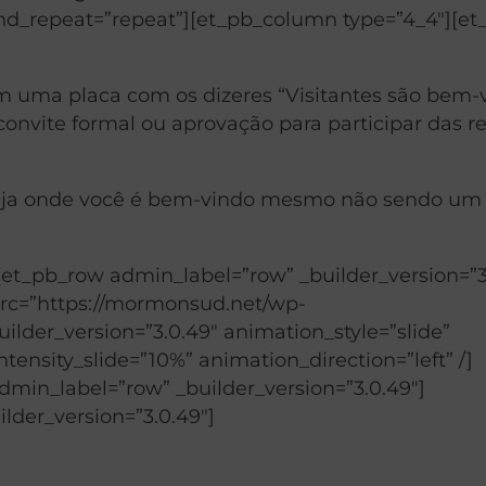
nd_repeat=”repeat”][et_pb_column type=”4_4″][et
am uma placa com os dizeres “Visitantes são bem-v
nvite formal ou aprovação para participar das r
reja onde você é bem-vindo mesmo não sendo um
[et_pb_row admin_label=”row” _builder_version=”3
src=”https://mormonsud.net/wp-
ilder_version=”3.0.49″ animation_style=”slide”
ensity_slide=”10%” animation_direction=”left” /]
min_label=”row” _builder_version=”3.0.49″]
lder_version=”3.0.49″]