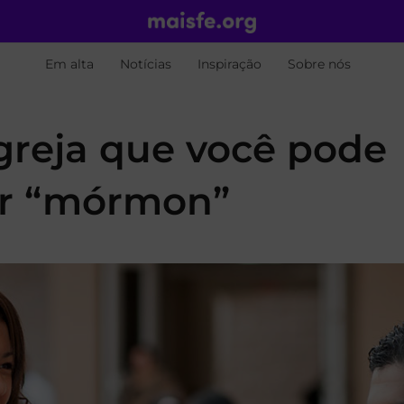
Em alta
Notícias
Inspiração
Sobre nós
greja que você pode
er “mórmon”