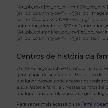
[/et_pb_text][/et_pb_column][/et_pb_row]
[et_pb_column type=”4_4″][et_pb_image 
content/uploads/2017/06/FSC.jpg” _builder
animation_duration=”500ms” animation_int
[/et_pb_column][/et_pb_row][et_pb_row ad
[et_pb_column type=”4_4″][et_pb_text _bui
Centros de história da fam
O site FamilySearch se tornou uma refer
genealogia de sua família. Mas além disso,
qualquer pessoa pode acessar os registro
a sua história familiar. Nestes centros h
qualquer dúvida relacionada a genealogia
Para saber mais acesse o site
Family Sear