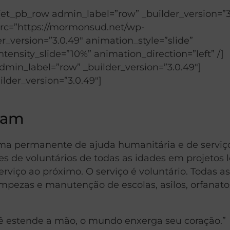
[et_pb_row admin_label=”row” _builder_version=”3
src=”https://mormonsud.net/wp-
_version=”3.0.49″ animation_style=”slide”
ensity_slide=”10%” animation_direction=”left” /]
min_label=”row” _builder_version=”3.0.49″]
lder_version=”3.0.49″]
dam
a permanente de ajuda humanitária e de serviç
es de voluntários de todas as idades em projetos l
viço ao próximo. O serviço é voluntário. Todas a
impezas e manutenção de escolas, asilos, orfanato
cê estende a mão, o mundo enxerga seu coração.”