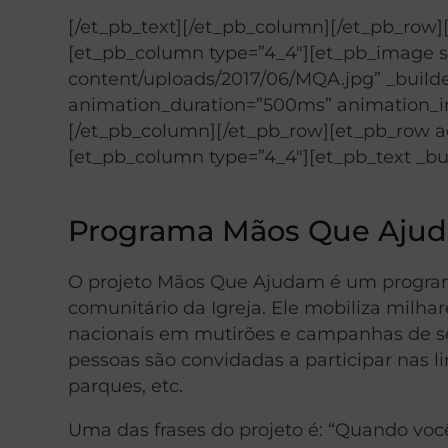
[/et_pb_text][/et_pb_column][/et_pb_row]
[et_pb_column type=”4_4″][et_pb_image 
content/uploads/2017/06/MQA.jpg” _builder
animation_duration=”500ms” animation_int
[/et_pb_column][/et_pb_row][et_pb_row ad
[et_pb_column type=”4_4″][et_pb_text _bui
Programa Mãos Que Aju
O projeto Mãos Que Ajudam é um program
comunitário da Igreja. Ele mobiliza milhar
nacionais em mutirões e campanhas de ser
pessoas são convidadas a participar nas l
parques, etc.
Uma das frases do projeto é: “Quando vo