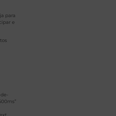
ja para
cipar e
tos
-de-
”500ms”
ext