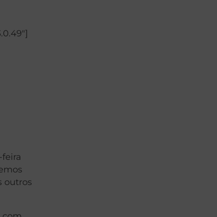
.0.49″]
feira
azemos
s outros
os com