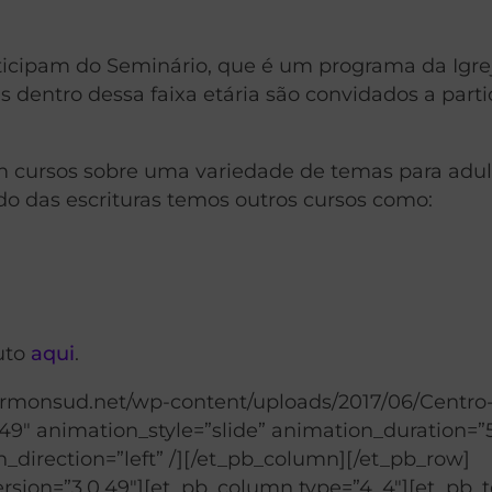
ticipam do Seminário, que é um programa da Igre
ns dentro dessa faixa etária são convidados a parti
em cursos sobre uma variedade de temas para adul
do das escrituras temos outros cursos como:
tuto
aqui
.
mormonsud.net/wp-content/uploads/2017/06/Centro
0.49″ animation_style=”slide” animation_duration=
_direction=”left” /][/et_pb_column][/et_pb_row]
rsion=”3.0.49″][et_pb_column type=”4_4″][et_pb_t