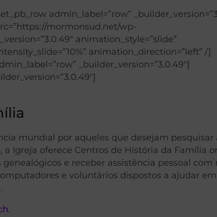
[et_pb_row admin_label=”row” _builder_version=”3
src=”https://mormonsud.net/wp-
_version=”3.0.49″ animation_style=”slide”
ensity_slide=”10%” animation_direction=”left” /]
min_label=”row” _builder_version=”3.0.49″]
lder_version=”3.0.49″]
ília
ência mundial por aqueles que desejam pesquisar 
 a Igreja oferece Centros de História da Família 
s genealógicos e receber assistência pessoal com 
á computadores e voluntários dispostos a ajudar em
.
ch
.