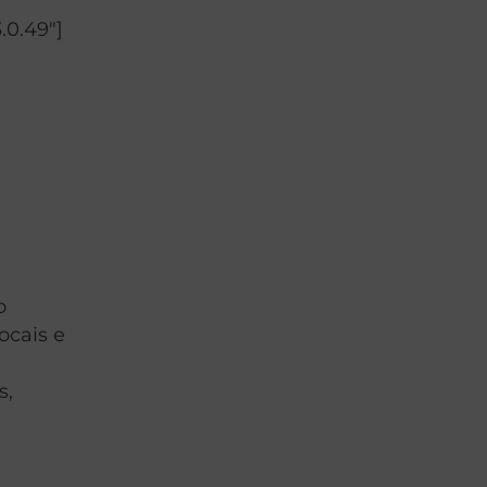
.0.49″]
o
ocais e
s
s,