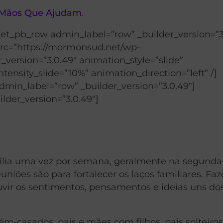
Mãos Que Ajudam
.
[et_pb_row admin_label=”row” _builder_version=”3
src=”https://mormonsud.net/wp-
_version=”3.0.49″ animation_style=”slide”
ensity_slide=”10%” animation_direction=”left” /]
min_label=”row” _builder_version=”3.0.49″]
lder_version=”3.0.49″]
lia uma vez por semana, geralmente na segunda-
euniões são para fortalecer os laços familiares. F
uvir os sentimentos, pensamentos e ideias uns do
cém-casados, pais e mães com filhos, pais solteir