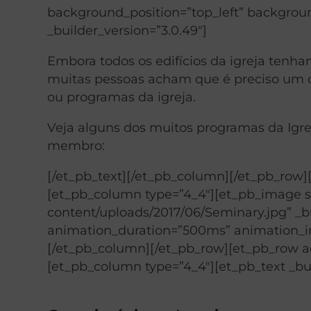
background_position=”top_left” backgrou
_builder_version=”3.0.49″]
Embora todos os edifícios da igreja tenh
muitas pessoas acham que é preciso um co
ou programas da igreja.
Veja alguns dos muitos programas da Ig
membro:
[/et_pb_text][/et_pb_column][/et_pb_row]
[et_pb_column type=”4_4″][et_pb_image 
content/uploads/2017/06/Seminary.jpg” _bu
animation_duration=”500ms” animation_int
[/et_pb_column][/et_pb_row][et_pb_row ad
[et_pb_column type=”4_4″][et_pb_text _bui