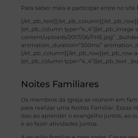
Para saber mais e participar entre no site
[/et_pb_text][/et_pb_column][/et_pb_row]
[et_pb_column type=”4_4″][et_pb_image 
content/uploads/2017/06/FHE.jpg” _builder
animation_duration=”500ms” animation_int
[/et_pb_column][/et_pb_row][et_pb_row ad
[et_pb_column type=”4_4″][et_pb_text _bui
Noites Familiares
Os membros da Igreja se reúnem em famí
para realizar uma Noites Familiar. Essas r
isso ao aprender o evangelho juntos, ao o
e ao fazer atividades juntos.
A reunião familiar é para todos. Casais re