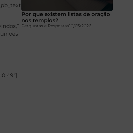
_pb_text
Por que existem listas de oração
nos templos?
indos,”
Perguntas e Respostas
10/03/2026
euniões
.0.49″]