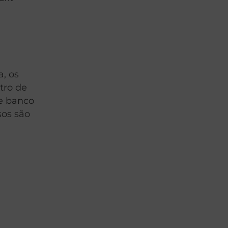
a, os
tro de
de banco
sos são