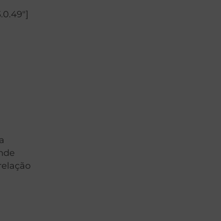
.0.49″]
a
onde
relação