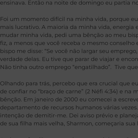
ensinava. Então na noite de domingo eu partia n
Foi um momento difícil na minha vida, porque e
mais lucrativo. A maioria da minha vida, energ
mudar minha vida, pedi uma bênção ao meu bispo.
fiz, a menos que você receba o mesmo conselho 
bispo me disse: “Se você não largar seu emprego,
verdade delas. Eu tive que parar de viajar e enco
Não tinha outro emprego “engatilhado”. Tive que
Olhando para trás, percebo que era crucial que e
de confiar no “braço de carne” (2 Néfi 4:34) e na
bênção. Em janeiro de 2000 eu comecei a escrever 
departamento de recursos humanos várias vezes.
intenção de demitir-me. Dei aviso prévio e plane
de sua filha mais velha, Sharmon, começaria s