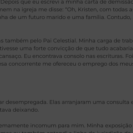
epois que eu escrevi a minha carta de demissão, 
m na igreja me disse: “Oh, Kristen, com todas as
nha de um futuro marido e uma família. Contudo,
mas também pelo Pai Celestial. Minha carga de tr
ivesse uma forte convicção de que tudo acabaria
 cansaço. Eu encontrava consolo nas escrituras. F
resa concorrente me ofereceu o emprego dos meus
icar desempregada. Elas arranjaram uma consulta
stava deixando.
tremamente incomum para mim. Minha exposição a