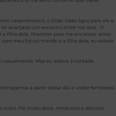
e sacerdócio e me senti confiante que meus
mo casamenteiro), o Élder Oaks ligou para ele e
foi arranjado um encontro entre nós dois. O
r a filha dele, Sharmon para me encontrar antes
com meu futuro marido e a filha dele, eu estava
ão casualmente. Mas eu estava à vontade.
omeçamos a partir desse dia a visitar familiares,
utro. Foi muito doce, romântico e discreto.