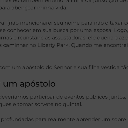
va, mas eu também entendi a linha da jurisdição d
 para abençoar minha vida.
l (não mencionarei seu nome para não o taxar co
se conhecer em sua busca por uma esposa. Logo, 
as circunstâncias assustadoras: ele queria traze
s caminhar no Liberty Park. Quando me encontrei 
 com um apóstolo do Senhor e sua filha vestida t
r um apóstolo
veríamos participar de eventos públicos juntos, c
ues e tomar sorvete no quintal.
profundadas para realmente aprender um sobre o o