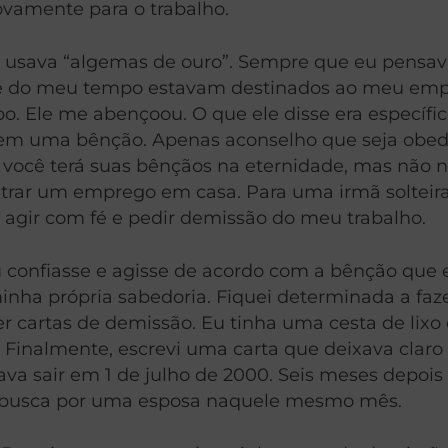
ovamente para o trabalho.
u usava “algemas de ouro”. Sempre que eu pensav
ia e do meu tempo estavam destinados ao meu em
 Ele me abençoou. O que ele disse era específic
em uma bênção. Apenas aconselho que seja obedi
 você terá suas bênçãos na eternidade, mas não ne
ntrar um emprego em casa. Para uma irmã solteira,
 agir com fé e pedir demissão do meu trabalho.
u confiasse e agisse de acordo com a bênção que e
 minha própria sabedoria. Fiquei determinada a faz
cartas de demissão. Eu tinha uma cesta de lixo ch
 Finalmente, escrevi uma carta que deixava cla
java sair em 1 de julho de 2000. Seis meses depo
ua busca por uma esposa naquele mesmo mês.