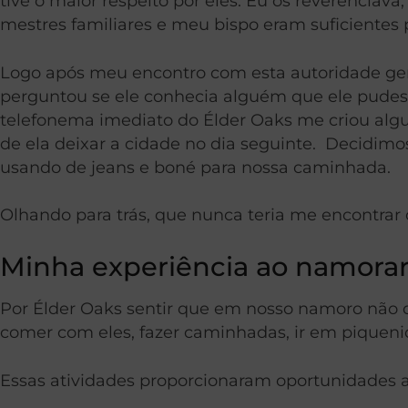
tive o maior respeito por eles. Eu os reverencia
mestres familiares e meu bispo eram suficientes
Logo após meu encontro com esta autoridade gera
perguntou se ele conhecia alguém que ele pudes
telefonema imediato do Élder Oaks me criou algum
de ela deixar a cidade no dia seguinte. Decidimo
usando de jeans e boné para nossa caminhada.
Olhando para trás, que nunca teria me encontrar
Minha experiência ao namora
Por Élder Oaks sentir que em nosso namoro não de
comer com eles, fazer caminhadas, ir em piqueniq
Essas atividades proporcionaram oportunidades a