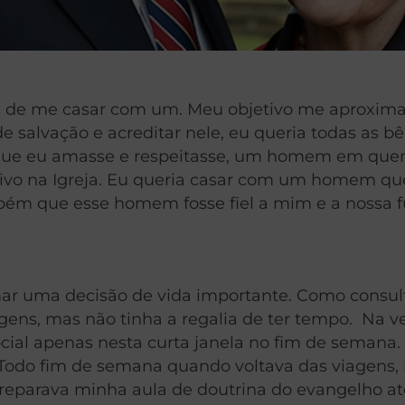
 de me casar com um. Meu objetivo me aproximar 
o de salvação e acreditar nele, eu queria todas as b
 que eu amasse e respeitasse, um homem em que
 ativo na Igreja. Eu queria casar com um homem 
mbém que esse homem fosse fiel a mim e a nossa fu
mar uma decisão de vida importante. Como consul
iagens, mas não tinha a regalia de ter tempo. Na 
a social apenas nesta curta janela no fim de sem
 Todo fim de semana quando voltava das viagens, 
preparava minha aula de doutrina do evangelho at