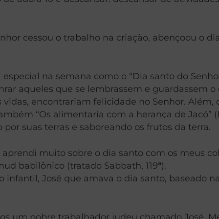
nhor cessou o trabalho na criação, abençoou o dia
ia especial na semana como o “Dia santo do Senhor
a honrar aqueles que se lembrassem e guardassem 
 vidas, encontrariam felicidade no Senhor. Além,
também “Os alimentaria com a herança de Jacó” (I
por suas terras e saboreando os frutos da terra.
, aprendi muito sobre o dia santo com os meus c
mud babilônico (tratado Sabbath, 119ª).
o infantil, José que amava o dia santo, baseado n
emos um pobre trabalhador judeu chamado José. 