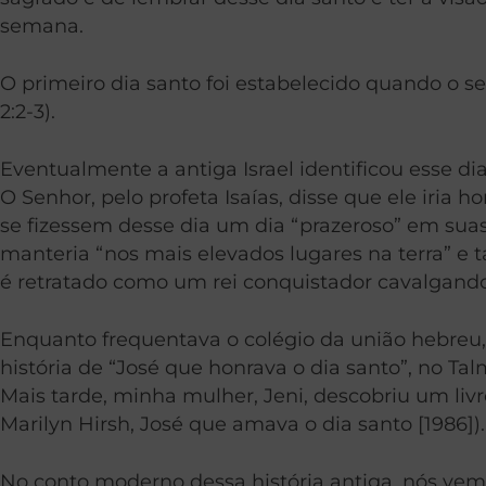
semana.
O primeiro dia santo foi estabelecido quando o se
2:2-3).
Eventualmente a antiga Israel identificou esse d
O Senhor, pelo profeta Isaías, disse que ele iri
se fizessem desse dia um dia “prazeroso” em suas
manteria “nos mais elevados lugares na terra” e 
é retratado como um rei conquistador cavalgando 
Enquanto frequentava o colégio da união hebreu
história de “José que honrava o dia santo”, no Tal
Mais tarde, minha mulher, Jeni, descobriu um livr
Marilyn Hirsh, José que amava o dia santo [1986]).
No conto moderno dessa história antiga, nós v