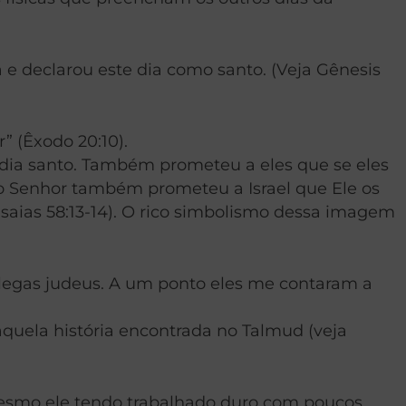
 e declarou este dia como santo. (Veja Gênesis
” (Êxodo 20:10).
o dia santo. Também prometeu a eles que se eles
 o Senhor também prometeu a Israel que Ele os
saias 58:13-14). O rico simbolismo dessa imagem
olegas judeus. A um ponto eles me contaram a
aquela história encontrada no Talmud (veja
Mesmo ele tendo trabalhado duro com poucos