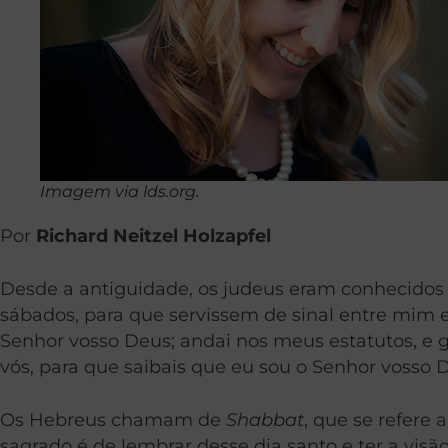
Imagem via lds.org.
Por
Richard Neitzel Holzapfel
Desde a antiguidade, os judeus eram conhecidos 
sábados, para que servissem de sinal entre mim e
Senhor vosso Deus; andai nos meus estatutos, e gu
vós, para que saibais que eu sou o Senhor vosso De
Os Hebreus chamam de
Shabbat
, que se refere
sagrado é de lembrar desse dia santo e ter a visã