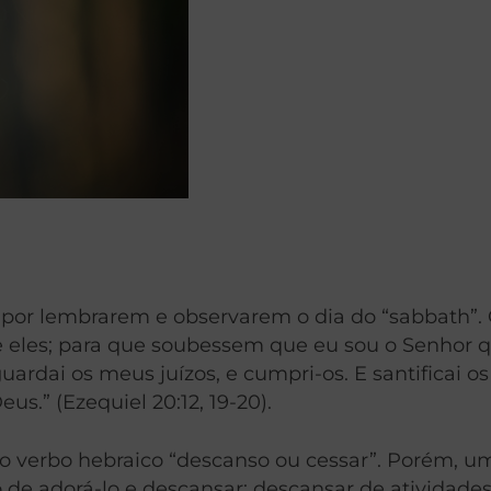
por lembrarem e observarem o dia do “sabbath”. 
 eles; para que soubessem que eu sou o Senhor qu
ardai os meus juízos, e cumpri-os. E santificai o
us.” (Ezequiel 20:12, 19-20).
 ao verbo hebraico “descanso ou cessar”. Porém, 
o de adorá-lo e descansar: descansar de atividade