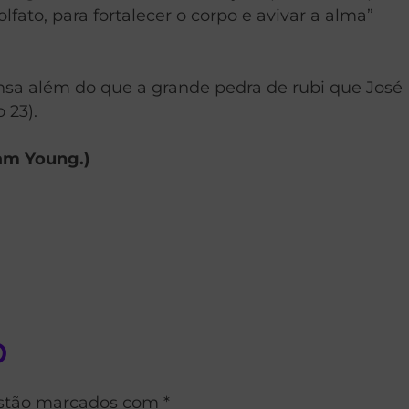
fato, para fortalecer o corpo e avivar a alma”
sa além do que a grande pedra de rubi que José
 23).
ham Young.)
o
estão marcados com *