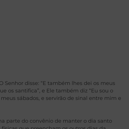
O Senhor disse: “E também lhes dei os meus
e os santifica”, e Ele também diz “Eu sou o
s meus sábados, e servirão de sinal entre mim e
uma parte do convênio de manter o dia santo
s físicas que preencham os outros dias da