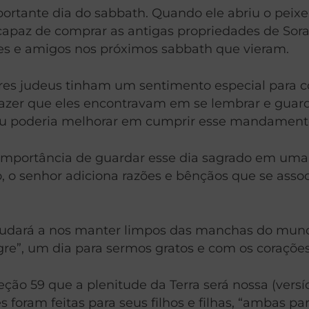
rtante dia do sabbath. Quando ele abriu o peixe p
 capaz de comprar as antigas propriedades de Sorab
es e amigos nos próximos sabbath que vieram.
res judeus tinham um sentimento especial para c
 prazer que eles encontravam em se lembrar e gua
u poderia melhorar em cumprir esse mandament
 importância de guardar esse dia sagrado em uma
o, o senhor adiciona razões e bênçãos que se asso
ajudará a nos manter limpos das manchas do mundo
gre”, um dia para sermos gratos e com os corações 
ção 59 que a plenitude da Terra será nossa (versí
foram feitas para seus filhos e filhas, “ambas para