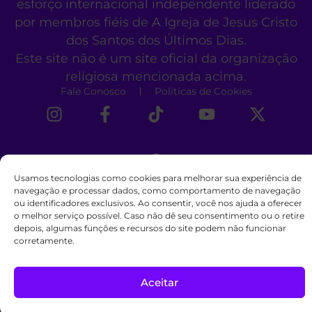
esforço internacional independente liderado
por membros fiéis de A Igreja de Jesus Cristo
dos Santos dos Últimos Dias.
Este site não é um site oficial da organização
religiosa mencionada acima.
Fale Conosco
Políticas de Cookies
Usamos tecnologias como cookies para melhorar sua experiência de
navegação e processar dados, como comportamento de navegação
ou identificadores exclusivos. Ao consentir, você nos ajuda a oferecer
o melhor serviço possível. Caso não dê seu consentimento ou o retire
depois, algumas funções e recursos do site podem não funcionar
corretamente.
Aceitar