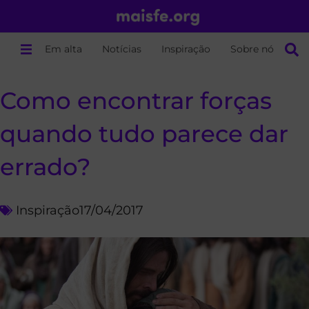
Em alta
Notícias
Inspiração
Sobre nós
Como encontrar forças
quando tudo parece dar
errado?
Inspiração
17/04/2017