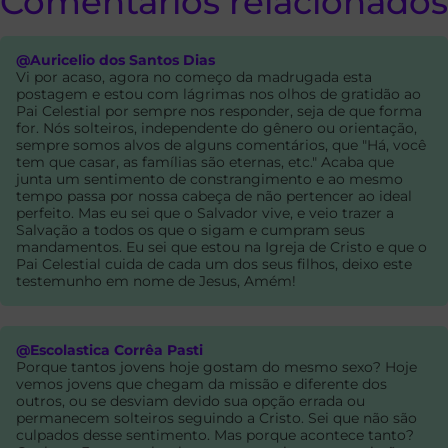
Comentarios relacionados
@Auricelio dos Santos Dias
Vi por acaso, agora no começo da madrugada esta
postagem e estou com lágrimas nos olhos de gratidão ao
Pai Celestial por sempre nos responder, seja de que forma
for. Nós solteiros, independente do gênero ou orientação,
sempre somos alvos de alguns comentários, que "Há, você
tem que casar, as famílias são eternas, etc." Acaba que
junta um sentimento de constrangimento e ao mesmo
tempo passa por nossa cabeça de não pertencer ao ideal
perfeito. Mas eu sei que o Salvador vive, e veio trazer a
Salvação a todos os que o sigam e cumpram seus
mandamentos. Eu sei que estou na Igreja de Cristo e que o
Pai Celestial cuida de cada um dos seus filhos, deixo este
testemunho em nome de Jesus, Amém!
@Escolastica Corrêa Pasti
Porque tantos jovens hoje gostam do mesmo sexo? Hoje
vemos jovens que chegam da missão e diferente dos
outros, ou se desviam devido sua opção errada ou
permanecem solteiros seguindo a Cristo. Sei que não são
culpados desse sentimento. Mas porque acontece tanto?