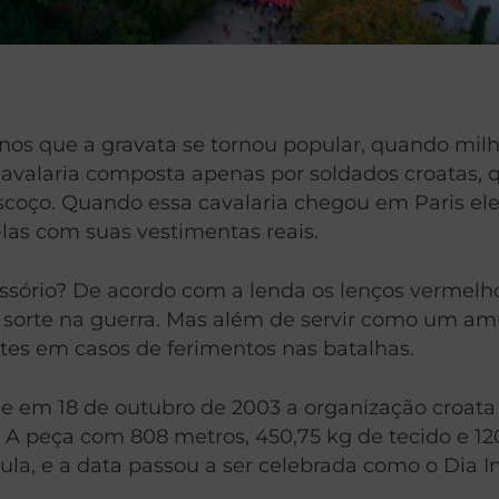
 anos que a gravata se tornou popular, quando mil
 cavalaria composta apenas por soldados croatas, 
oço. Quando essa cavalaria chegou em Paris ele
-las com suas vestimentas reais.
ssório? De acordo com a lenda os lenços vermel
 sorte na guerra. Mas além de servir como um a
etes em casos de ferimentos nas batalhas.
que em 18 de outubro de 2003 a organização croat
 peça com 808 metros, 450,75 kg de tecido e 120
ula, e a data passou a ser celebrada como o Dia I