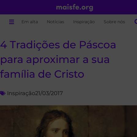
Em alta
Notícias
Inspiração
Sobre nós
4 Tradições de Páscoa
para aproximar a sua
família de Cristo
Inspiração
21/03/2017