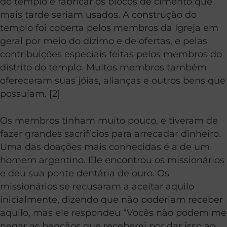
do templo e fabricar os blocos de cimento que
mais tarde seriam usados. A construção do
templo foi coberta pelos membros da Igreja em
geral por meio do dízimo e de ofertas, e pelas
contribuições especiais feitas pelos membros do
distrito do templo. Muitos membros também
ofereceram suas jóias, alianças e outros bens que
possuíam. [2]
Os membros tinham muito pouco, e tiveram de
fazer grandes sacrifícios para arrecadar dinheiro.
Uma das doações mais conhecidas é a de um
homem argentino. Ele encontrou os missionários
e deu sua ponte dentária de ouro. Os
missionários se recusaram a aceitar aquilo
inicialmente, dizendo que não poderiam receber
aquilo, mas ele respondeu “Vocês não podem me
negar as bençãos que receberei por dar isso ao