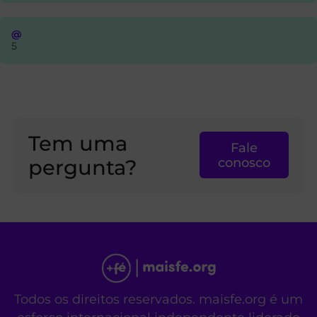
@
5
Tem uma
Fale
pergunta?
conosco
Todos os direitos reservados. maisfe.org é um