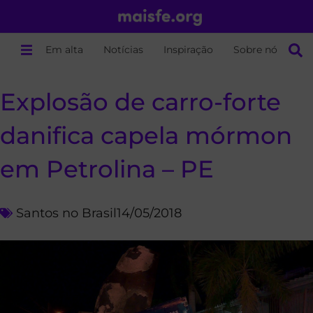
Em alta
Notícias
Inspiração
Sobre nós
Explosão de carro-forte
danifica capela mórmon
em Petrolina – PE
Santos no Brasil
14/05/2018