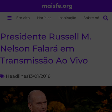
Em alta
Notícias
Inspiração
Sobre nós
Presidente Russell M.
Nelson Falará em
Transmissão Ao Vivo
Headlines
13/01/2018