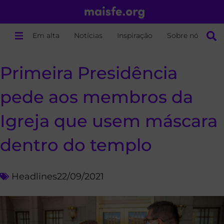
Em alta
Notícias
Inspiração
Sobre nós
Primeira Presidência
pede aos membros da
Igreja que usem máscara
dentro do templo
Headlines
22/09/2021