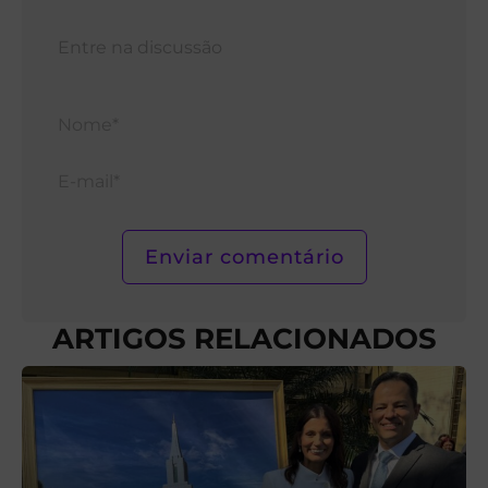
Nom
E-
mail*
ARTIGOS RELACIONADOS