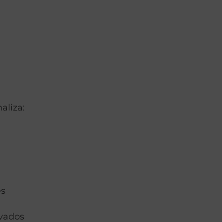
aliza:
es
evados