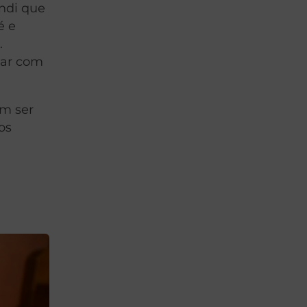
ndi que
é e
.
çar com
em ser
os