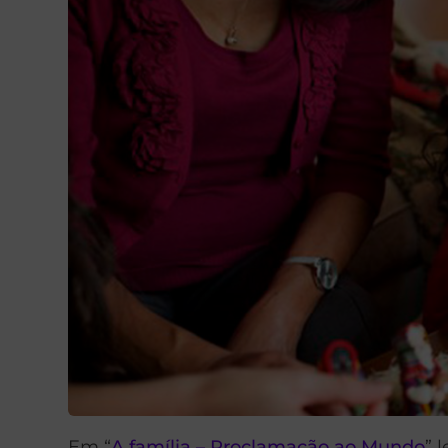
Em “
A família – Proclamação ao Mundo
” 