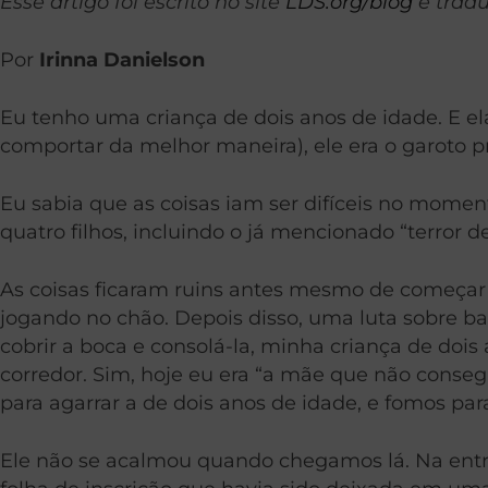
Esse artigo foi escrito no site
LDS.org/blog
e tradu
Por
Irinna Danielson
Eu tenho uma criança de dois anos de idade. E e
comportar da melhor maneira), ele era o garoto p
Eu sabia que as coisas iam ser difíceis no mome
quatro filhos, incluindo o já mencionado “terror 
As coisas ficaram ruins antes mesmo de começar o
jogando no chão. Depois disso, uma luta sobre ba
cobrir a boca e consolá-la, minha criança de dois
corredor. Sim, hoje eu era “a mãe que não consegu
para agarrar a de dois anos de idade, e fomos para
Ele não se acalmou quando chegamos lá. Na entra