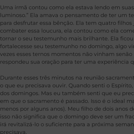
Uma irmã contou como ela estava lendo em suas e
luminoso.” Ela amava o pensamento de ter um tes
para desfrutar essa bênção. Ela tem quatro filho
combater essa loucura, ela contou como ela come
tornar o seu testemunho mais brilhante. Ela fic
fortalecesse seu testemunho no domingo, algo vin
vezes esses ternos momentos não vinham senão no 
respondeu sua oração para ter uma experiência 
Durante esses três minutos na reunião sacramenta
o que eu precisava ouvir. Quando senti o Espíri
dos domingos. Mas eu também senti que eu precis
em que o sacramento é passado. Isso é o ideal ma
menos por alguns anos). Meu filho de dois anos 
isso não significa que o domingo deve ser um fra
irá revitalizá-lo o suficiente para a próxima se
precisava.