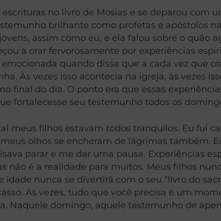
scrituras no livro de Mosias e se deparou com u
temunho brilhante como profetas e apóstolos nas
s jovens, assim como eu, e ela falou sobre o quão
çou a orar fervorosamente por experiências espi
ou emocionada quando disse que a cada vez que o
ha. Às vezes isso acontecia na igreja, às vezes i
final do dia. O ponto era que essas experiências
que fortalecesse seu testemunho todos os doming
l meus filhos estavam todos tranquilos. Eu fui c
to, meus olhos se encheram de lágrimas também. E
ava parar e me dar uma pausa. Experiências espi
s não é a realidade para muitos. Meus filhos nun
de idade nunca se divertirá com o seu “livro do 
casso. Às vezes, tudo que você precisa é um mome
mana. Naquele domingo, aquele testemunho de apen