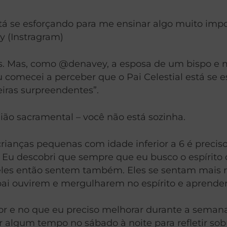
stá se esforçando para me ensinar algo muito imp
 (Instragram)
is. Mas, como @denavey, a esposa de um bispo e 
u comecei a perceber que o Pai Celestial está se
iras surpreendentes”.
ão sacramental – você não está sozinha.
ianças pequenas com idade inferior a 6 é preciso
 Eu descobri que sempre que eu busco o espírito
 eles então sentem também. Eles se sentam mais 
i ouvirem e mergulharem no espírito e aprender
r e no que eu preciso melhorar durante a semana 
 algum tempo no sábado à noite para refletir sob