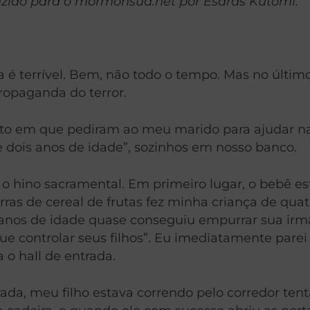
zido para o mormonsud.net por Esdras Kutomi.
la é terrível. Bem, não todo o tempo. Mas no últ
ropaganda do terror.
nto em que pediram ao meu marido para ajudar na
de dois anos de idade”, sozinhos em nosso banco.
 hino sacramental. Em primeiro lugar, o bebê est
rras de cereal de frutas fez minha criança de qua
 anos de idade quase conseguiu empurrar sua irmã 
e controlar seus filhos”. Eu imediatamente parei 
 o hall de entrada.
da, meu filho estava correndo pelo corredor tent