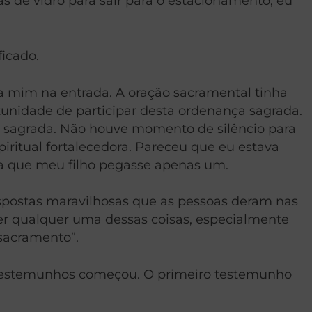
s de vidro para sair para o estacionamento, eu
ficado.
 a mim na entrada. A oração sacramental tinha
tunidade de participar desta ordenança sagrada.
sa sagrada. Não houve momento de silêncio para
iritual fortalecedora. Pareceu que eu estava
a que meu filho pegasse apenas um.
espostas maravilhosas que as pessoas deram nas
zer qualquer uma dessas coisas, especialmente
sacramento”.
e testemunhos começou. O primeiro testemunho