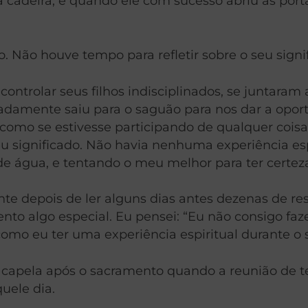
 cadeira, e quando ele com sucesso abriu as porta
 Não houve tempo para refletir sobre o seu signi
ontrolar seus filhos indisciplinados, se juntaram
cadamente saiu para o saguão para nos dar a opor
 como se estivesse participando de qualquer coi
eu significado. Não havia nenhuma experiência esp
água, e tentando o meu melhor para ter certez
te depois de ler alguns dias antes dezenas de r
nto algo especial. Eu pensei: “Eu não consigo fa
omo eu ter uma experiência espiritual durante o 
a a capela após o sacramento quando a reunião d
uele dia.