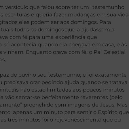
m versículo que falou sobre ter um “testemunho
 escrituras e queria fazer mudanças em sua vida
 agitados eles podem ser aos domingos. Para
rituais todos os domingos que a ajudassem a
rava com fé para uma experiência que
sso só acontecia quando ela chegava em casa, e às
 vinham. Enquanto orava com fé, o Pai Celestial
os.
apaz de ouvir o seu testemunho, e foi exatamente
u precisava orar pedindo ajuda quando se tratava
rituais não estão limitadas aos poucos minutos
ca vão sentar-se perfeitamente reverentes (pelo
sacramento” preenchido com imagens de Jesus. Mas
nto, apenas um minuto para sentir o Espírito que
as três minutos foi o rejuvenescimento que eu