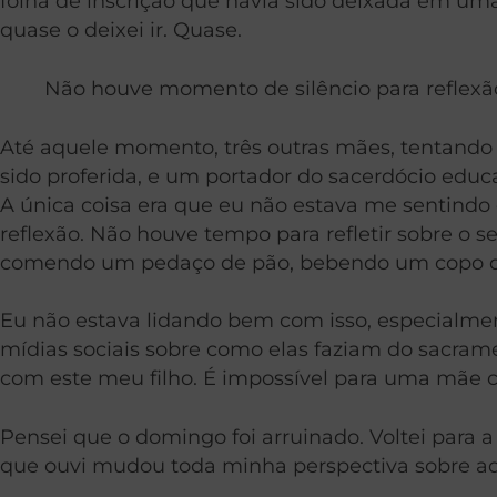
folha de inscrição que havia sido deixada em uma
quase o deixei ir. Quase.
Não houve momento de silêncio para reflexão.
Até aquele momento, três outras mães, tentando c
sido proferida, e um portador do sacerdócio edu
A única coisa era que eu não estava me sentindo
reflexão. Não houve tempo para refletir sobre o s
comendo um pedaço de pão, bebendo um copo de 
Eu não estava lidando bem com isso, especialmen
mídias sociais sobre como elas faziam do sacrame
com este meu filho. É impossível para uma mãe c
Pensei que o domingo foi arruinado. Voltei par
que ouvi mudou toda minha perspectiva sobre aq