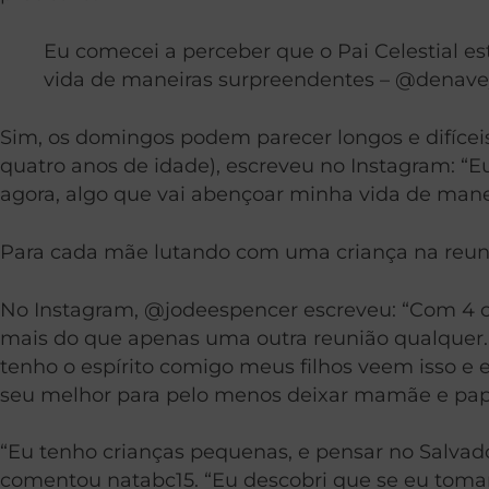
Eu comecei a perceber que o Pai Celestial e
vida de maneiras surpreendentes – @denavey
Sim, os domingos podem parecer longos e difíce
quatro anos de idade), escreveu no Instagram: “E
agora, algo que vai abençoar minha vida de mane
Para cada mãe lutando com uma criança na reuni
No Instagram, @jodeespencer escreveu: “Com 4 cr
mais do que apenas uma outra reunião qualquer.
tenho o espírito comigo meus filhos veem isso e
seu melhor para pelo menos deixar mamãe e papa
“Eu tenho crianças pequenas, e pensar no Salvado
comentou natabc15. “Eu descobri que se eu tomar