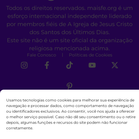
Todos os direitos reservados. maisfe.org é um
esforço internacional independente liderado
por membros fiéis de A Igreja de Jesus Cristo
dos Santos dos Últimos Dias.
Este site não é um site oficial da organização
religiosa mencionada acima.
Fale Conosco
Políticas de Cookies
Usamos tecnologias como cookies para melhorar sua experiência de
navegação e processar dados, como comportamento de navegação
ou identificadores exclusivos. Ao consentir, você nos ajuda a oferecer
o melhor serviço possível. Caso não dê seu consentimento ou o retire
depois, algumas funções e recursos do site podem não funcionar
corretamente.