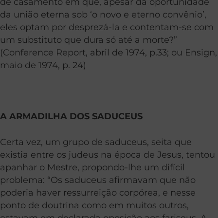
de casamento em que, apesar da oportunidade
da união eterna sob ‘o novo e eterno convênio’,
eles optam por desprezá-la e contentam-se com
um substituto que dura só até a morte?”
(Conference Report, abril de 1974, p.33; ou Ensign,
maio de 1974, p. 24)
A ARMADILHA DOS SADUCEUS
Certa vez, um grupo de saduceus, seita que
existia entre os judeus na época de Jesus, tentou
apanhar o Mestre, propondo-lhe um difícil
problema: “Os saduceus afirmavam que não
poderia haver ressurreição corpórea, e nesse
ponto de doutrina como em muitos outros,
estavam em declarada oposição aos fariseus. A