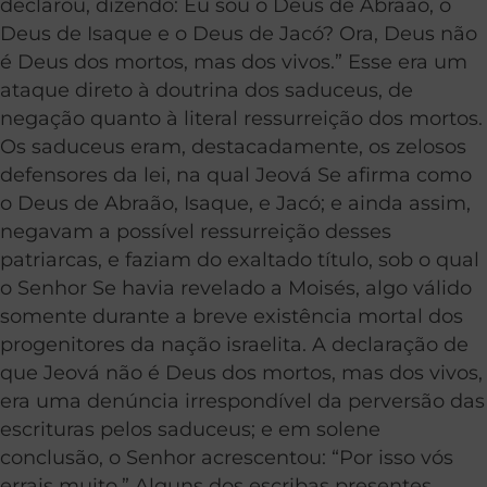
declarou, dizendo: Eu sou o Deus de Abraão, o
Deus de Isaque e o Deus de Jacó? Ora, Deus não
é Deus dos mortos, mas dos vivos.” Esse era um
ataque direto à doutrina dos saduceus, de
negação quanto à literal ressurreição dos mortos.
Os saduceus eram, destacadamente, os zelosos
defensores da lei, na qual Jeová Se afirma como
o Deus de Abraão, Isaque, e Jacó; e ainda assim,
negavam a possível ressurreição desses
patriarcas, e faziam do exaltado título, sob o qual
o Senhor Se havia revelado a Moisés, algo válido
somente durante a breve existência mortal dos
progenitores da nação israelita. A declaração de
que Jeová não é Deus dos mortos, mas dos vivos,
era uma denúncia irrespondível da perversão das
escrituras pelos saduceus; e em solene
conclusão, o Senhor acrescentou: “Por isso vós
errais muito.” Alguns dos escribas presentes