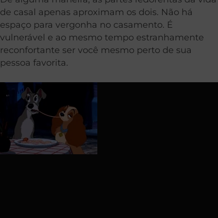
de casal apenas aproximam os dois. Não há
espaço para vergonha no casamento. É
vulnerável e ao mesmo tempo estranhamente
reconfortante ser você mesmo perto de sua
pessoa favorita.