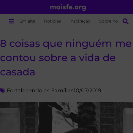
Em alta
Notícias
Inspiração
Sobre nós
8 coisas que ninguém me
contou sobre a vida de
casada
Fortalecendo as Famílias
10/07/2019