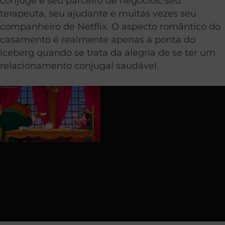
cônjuge é seu parceiro de negócios, seu
terapeuta, seu ajudante e muitas vezes seu
companheiro de Netflix. O aspecto romântico do
casamento é realmente apenas a ponta do
iceberg quando se trata da alegria de se ter um
relacionamento conjugal saudável.