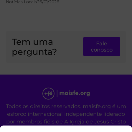
Notícias Locais
26/01/2026
Tem uma
Fale
pergunta?
conosco
Todos os direitos reservados. maisfe.org é um
esforço internacional independente liderado
por membros fiéis de A Igreja de Jesus Cristo
dos Santos dos Últimos Dias.