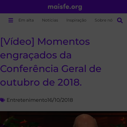
Em alta
Notícias
Inspiração
Sobre nós
[Vídeo] Momentos
engraçados da
Conferência Geral de
outubro de 2018.
Entretenimento
16/10/2018