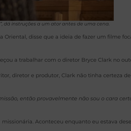
es”, dá instruções a um ator antes de uma cena.
iental, disse que a ideia de fazer um filme foca
çou a trabalhar com o diretor Bryce Clark no out
or, diretor e produtor, Clark não tinha certeza d
ssão, então provavelmente não sou o cara certo 
 missionária. Aconteceu enquanto eu estava dese