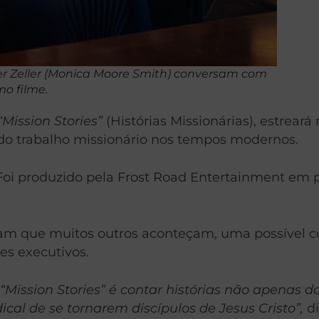
ster Zeller (Monica Moore Smith) conversam com
o filme.
“Mission Stories”
(Histórias Missionárias), estrear
s do trabalho missionário nos tempos modernos.
a. Foi produzido pela Frost Road Entertainment em
ram que muitos outros aconteçam, uma possível c
es executivos.
 “Mission Stories” é contar histórias não apenas 
cal de se tornarem discípulos de Jesus Cristo”,
di