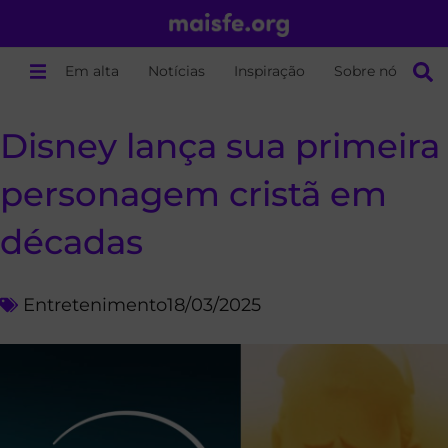
Em alta
Notícias
Inspiração
Sobre nós
Disney lança sua primeira
personagem cristã em
décadas
Entretenimento
18/03/2025