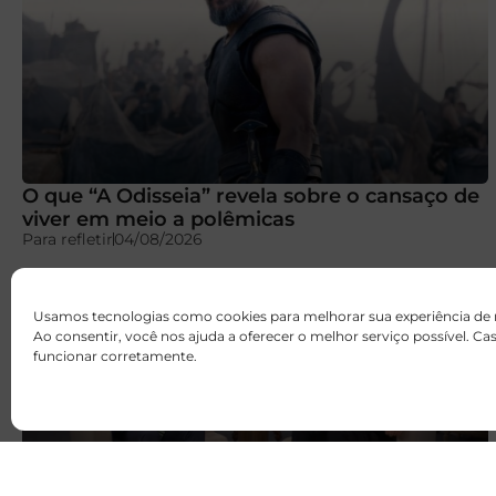
O que “A Odisseia” revela sobre o cansaço de
viver em meio a polêmicas
Para refletir
04/08/2026
Usamos tecnologias como cookies para melhorar sua experiência de
Ao consentir, você nos ajuda a oferecer o melhor serviço possível. C
funcionar corretamente.