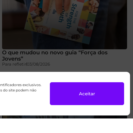
O que mudou no novo guia “Força dos
Jovens”
Para refletir
03/08/2026
ificadores exclusivos.
sos do site podem não
Aceitar