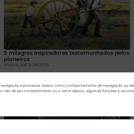
5 milagres inspiradores testemunhados pelos
pioneiros
Inspiração
03/08/2026
 navegação e processar dados, como comportamento de navegação ou ident
aso não dê seu consentimento ou o retire depois, algumas funções e recur