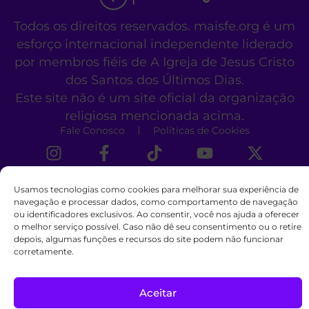
Todos os direitos reservados. maisfe.org é um
esforço internacional independente liderado
por membros fiéis de A Igreja de Jesus Cristo
dos Santos dos Últimos Dias.
Este site não é um site oficial da organização
religiosa mencionada acima.
Fale Conosco
Políticas de Cookies
Usamos tecnologias como cookies para melhorar sua experiência de
navegação e processar dados, como comportamento de navegação
ou identificadores exclusivos. Ao consentir, você nos ajuda a oferecer
o melhor serviço possível. Caso não dê seu consentimento ou o retire
depois, algumas funções e recursos do site podem não funcionar
corretamente.
Aceitar